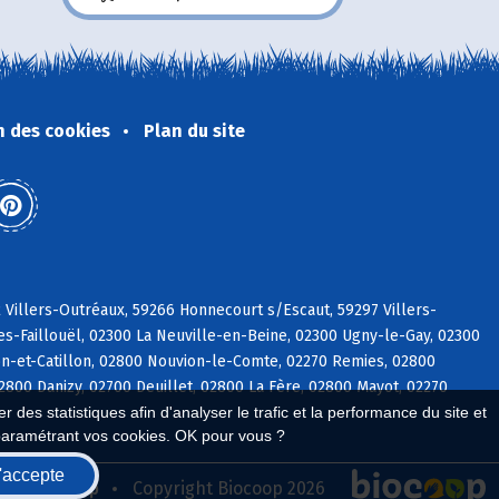
n des cookies
Plan du site
2 Villers-Outréaux, 59266 Honnecourt s/Escaut, 59297 Villers-
-Faillouël, 02300 La Neuville-en-Beine, 02300 Ugny-le-Gay, 02300
on-et-Catillon, 02800 Nouvion-le-Comte, 02270 Remies, 02800
800 Danizy, 02700 Deuillet, 02800 La Fère, 02800 Mayot, 02270
 des statistiques afin d'analyser le trafic et la performance du site et
paramétrant vos cookies. OK pour vous ?
'accepte
seau Biocoop
Copyright Biocoop 2026