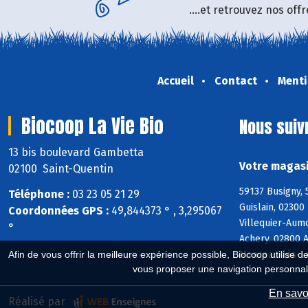
....et retrouvez nos of
Accueil
Contact
Menti
Biocoop La Vie Bio
Nous suiv
13 bis boulevard Gambetta
Votre magasi
02100 Saint-Quentin
59137 Busigny, 
Téléphone :
03 23 05 21 29
Guislain, 0230
Coordonnées GPS :
49,844373 ° , 3,295067
Villequier-Aum
°
Achery, 02800 A
Afin de vous offrir la meilleure expérience possible, Biocoop utilise d
Monceau-lès-L
vous proposer une navigation personnal
En savoi
Réalisé par