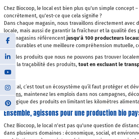
Chez Biocoop, le local est bien plus qu'un simple concept –
concrètement, qu'est-ce que cela signifie ?
Dans chaque magasin, nous travaillons directement avec 
locale, mais aussi de garantir la fraîcheur et la qualité de
Nos magasins référencent
jusqu'à 100 producteurs locau
liens durables et une meilleure compréhension mutuelle, c
Pour les produits que nous ne pouvons pas trouver localem
et de la traçabilité des produits,
tout en excluant le trans
Le local, c’est tout un écosystème qu’il faut protéger et 
régions
, maintenez les emplois dans nos campagnes, décou
écologique des produits en limitant les kilomètres alimenta
Ensemble, agissons pour une production bio pays
Chez Biocoop, le local n'est pas qu'une question de dista
dans plusieurs domaines : économique, social, et environ