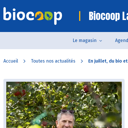
Biocoop La
Le magasin
Agen
Accueil
Toutes nos actualités
En juillet, du bio et.