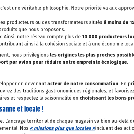
 c'est une véritable philosophie. Notre priorité va aux approv
des producteurs ou des transformateurs situés
à moins de 1
s produits que nous proposons.
x
. Ainsi, notre réseau compte plus de
10 000 producteurs loc
ontribuant ainsi à la cohésion sociale et à une économie loc
ent, nous privilégions
les origines les plus proches possibl
port par avion pour réduire notre empreinte écologique
.
développer en devenant
acteur de notre consommation
. En pr
vrez des traditions gastronomiques régionales, et favorisez
ires et respectez la saisonnalité en
choisissant les bons p
anne et locale !
nce. L’ancrage territorial de chaque magasin va bien au-delà
nemental. Nos
« missions plus que locales »
incluent des act