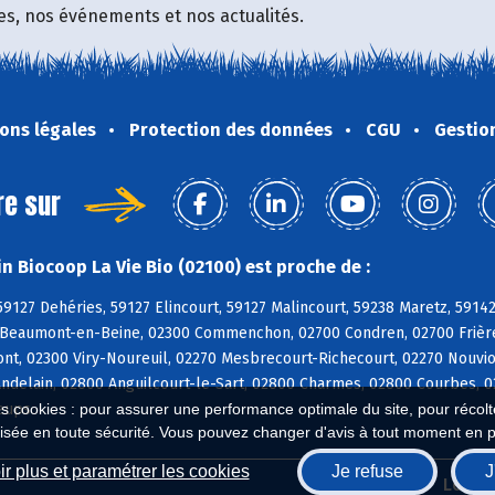
fres, nos événements et nos actualités.
ons légales
Protection des données
CGU
Gestio
re sur
n Biocoop La Vie Bio (02100) est proche de :
59127 Dehéries, 59127 Elincourt, 59127 Malincourt, 59238 Maretz, 5914
0 Beaumont-en-Beine, 02300 Commenchon, 02700 Condren, 02700 Frières
ont, 02300 Viry-Noureuil, 02270 Mesbrecourt-Richecourt, 02270 Nouvi
ndelain, 02800 Anguilcourt-le-Sart, 02800 Charmes, 02800 Courbes, 02
es cookies : pour assurer une performance optimale du site, pour récolter
eups
isée en toute sécurité. Vous pouvez changer d'avis à tout moment en 
r plus et paramétrer les cookies
Je refuse
J
Biocoop.fr
Le ré