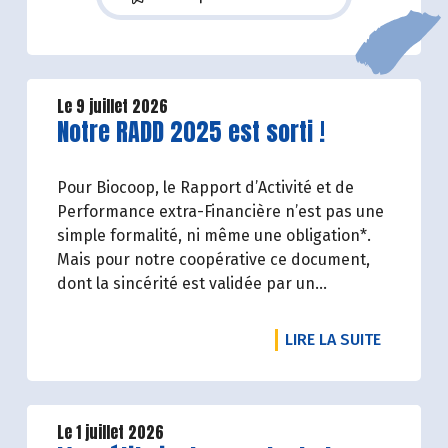
Le 9 juillet 2026
Lire la suite de l'article
Notre RADD 2025 est sorti !
Pour Biocoop, le Rapport d’Activité et de
Performance extra-Financière n’est pas une
simple formalité, ni même une obligation*.
Mais pour notre coopérative ce document,
dont la sincérité est validée par un
organisme tiers indépendant, est un acte de
transparence vis-à-vis de l'ensemble de nos
DE L'ART
LIRE LA SUITE
parties prenantes (Paysan.ne.s Associé.e.s,
magasins...) et de nos clients. Il contient un
condensé des avancées réalisées par
Biocoop dans l’objectif de rendre accessible
Le 1 juillet 2026