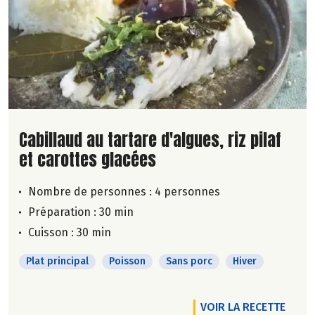
Lire la suite de la recette
Cabillaud au tartare d'algues, riz pilaf
et carottes glacées
Nombre de personnes :
4 personnes
Préparation : 30 min
Cuisson : 30 min
Plat principal
Poisson
Sans porc
Hiver
VOIR LA RECETTE