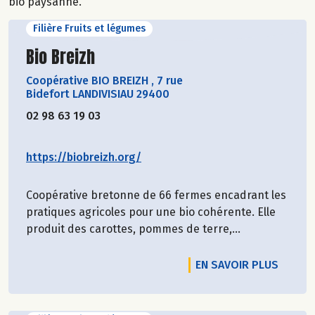
bio paysanne.
Filière Fruits et légumes
Découvrir le producteur
Bio Breizh
Coopérative BIO BREIZH
,
7 rue
Bidefort LANDIVISIAU 29400
02 98 63 19 03
https://biobreizh.org/
Coopérative bretonne de 66 fermes encadrant les
pratiques agricoles pour une bio cohérente. Elle
produit des carottes, pommes de terre,...
EN SAVOIR PLUS