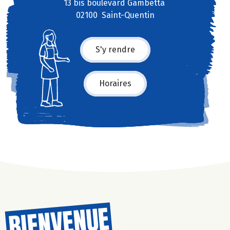
13 bis boulevard Gambetta
02100 Saint-Quentin
S'y rendre
Horaires
BIENVENUE