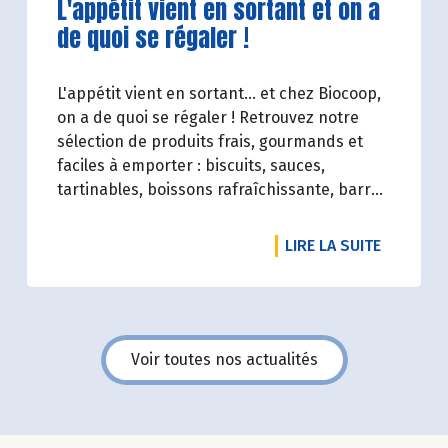
Lire la suite de l'article
L'appétit vient en sortant et on a
et désirable une bio exigeante.
de quoi se régaler !
L'appétit vient en sortant... et chez Biocoop,
on a de quoi se régaler ! Retrouvez notre
sélection de produits frais, gourmands et
faciles à emporter : biscuits, sauces,
tartinables, boissons rafraîchissante, barres
de céréales... Profitez de 20%* de remise sur
une sélection de produits du 2 juillet au 12
DE L'ART
LIRE LA SUITE
août 2026 inclus.
Voir toutes nos actualités