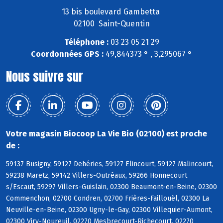
13 bis boulevard Gambetta
02100 Saint-Quentin
Téléphone :
03 23 05 21 29
Coordonnées GPS :
49,844373 ° , 3,295067 °
Nous suivre sur
Votre magasin Biocoop La Vie Bio (02100) est proche
de :
59137 Busigny, 59127 Dehéries, 59127 Elincourt, 59127 Malincourt,
59238 Maretz, 59142 Villers-Outréaux, 59266 Honnecourt
s/Escaut, 59297 Villers-Guislain, 02300 Beaumont-en-Beine, 02300
Commenchon, 02700 Condren, 02700 Frières-Faillouël, 02300 La
Neuville-en-Beine, 02300 Ugny-le-Gay, 02300 Villequier-Aumont,
02300 Viry-Noureuil, 02270 Mesbrecourt-Richecourt, 02270