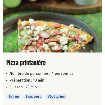
Lire la suite de la recette
Pizza printanière
Nombre de personnes :
4 personnes
Préparation : 10 min
Cuisson : 25 min
Entrée
Sans porc
Végétarien