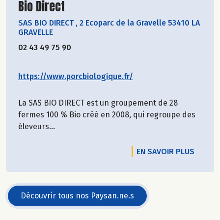
Découvrir le producteur
Bio Direct
SAS BIO DIRECT
,
2 Ecoparc de la Gravelle 53410 LA
GRAVELLE
02 43 49 75 90
https://www.porcbiologique.fr/
La SAS BIO DIRECT est un groupement de 28
fermes 100 % Bio créé en 2008, qui regroupe des
éleveurs...
EN SAVOIR PLUS
Découvrir tous nos Paysan.ne.s