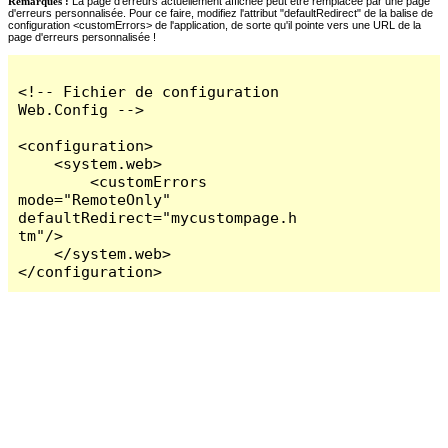
Remarques :
La page d'erreurs actuellement affichée peut être remplacée par une page
d'erreurs personnalisée. Pour ce faire, modifiez l'attribut "defaultRedirect" de la balise de
configuration <customErrors> de l'application, de sorte qu'il pointe vers une URL de la
page d'erreurs personnalisée !
<!-- Fichier de configuration 
Web.Config -->

<configuration>

    <system.web>

        <customErrors 
mode="RemoteOnly" 
defaultRedirect="mycustompage.h
tm"/>

    </system.web>

</configuration>