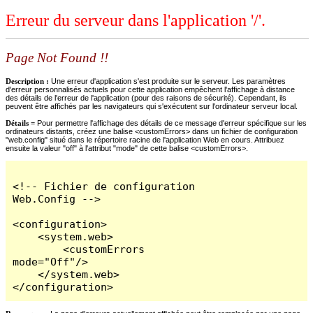
Erreur du serveur dans l'application '/'.
Page Not Found !!
Description :
Une erreur d'application s'est produite sur le serveur. Les paramètres
d'erreur personnalisés actuels pour cette application empêchent l'affichage à distance
des détails de l'erreur de l'application (pour des raisons de sécurité). Cependant, ils
peuvent être affichés par les navigateurs qui s'exécutent sur l'ordinateur serveur local.
Détails =
Pour permettre l'affichage des détails de ce message d'erreur spécifique sur les
ordinateurs distants, créez une balise <customErrors> dans un fichier de configuration
"web.config" situé dans le répertoire racine de l'application Web en cours. Attribuez
ensuite la valeur "off" à l'attribut "mode" de cette balise <customErrors>.
<!-- Fichier de configuration 
Web.Config -->

<configuration>

    <system.web>

        <customErrors 
mode="Off"/>

    </system.web>

</configuration>