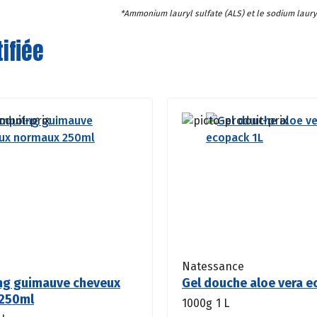
*Ammonium lauryl sulfate (ALS) et le sodium lauryl
ifiée
Natessance
g guimauve cheveux
Gel douche aloe vera e
250ml
1000g
1 L