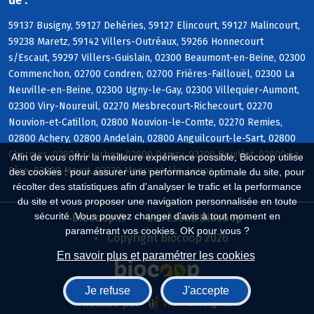
de :
59137 Busigny, 59127 Dehéries, 59127 Elincourt, 59127 Malincourt,
59238 Maretz, 59142 Villers-Outréaux, 59266 Honnecourt
s/Escaut, 59297 Villers-Guislain, 02300 Beaumont-en-Beine, 02300
Commenchon, 02700 Condren, 02700 Frières-Faillouël, 02300 La
Neuville-en-Beine, 02300 Ugny-le-Gay, 02300 Villequier-Aumont,
02300 Viry-Noureuil, 02270 Mesbrecourt-Richecourt, 02270
Nouvion-et-Catillon, 02800 Nouvion-le-Comte, 02270 Remies,
02800 Achery, 02800 Andelain, 02800 Anguilcourt-le-Sart, 02800
Charmes, 02800 Courbes, 02800 Danizy, 02700 Deuillet, 02800 La
Afin de vous offrir la meilleure expérience possible, Biocoop utilise
Fère, 02800 Mayot, 02270 Monceau-lès-Leups
des cookies : pour assurer une performance optimale du site, pour
récolter des statistiques afin d'analyser le trafic et la performance
du site et vous proposer une navigation personnalisée en toute
sécurité. Vous pouvez changer d'avis à tout moment en
Biocoop.fr
Le réseau Biocoop
paramétrant vos cookies. OK pour vous ?
Copyright Biocoop 2026
En savoir plus et paramétrer les cookies
Je refuse
J'accepte
Réalisé par