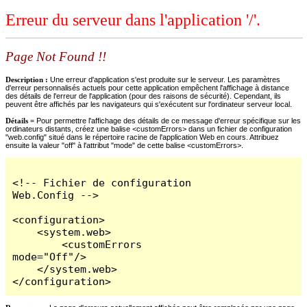
Erreur du serveur dans l'application '/'.
Page Not Found !!
Description :
Une erreur d'application s'est produite sur le serveur. Les paramètres
d'erreur personnalisés actuels pour cette application empêchent l'affichage à distance
des détails de l'erreur de l'application (pour des raisons de sécurité). Cependant, ils
peuvent être affichés par les navigateurs qui s'exécutent sur l'ordinateur serveur local.
Détails =
Pour permettre l'affichage des détails de ce message d'erreur spécifique sur les
ordinateurs distants, créez une balise <customErrors> dans un fichier de configuration
"web.config" situé dans le répertoire racine de l'application Web en cours. Attribuez
ensuite la valeur "off" à l'attribut "mode" de cette balise <customErrors>.
<!-- Fichier de configuration 
Web.Config -->

<configuration>

    <system.web>

        <customErrors 
mode="Off"/>

    </system.web>

</configuration>