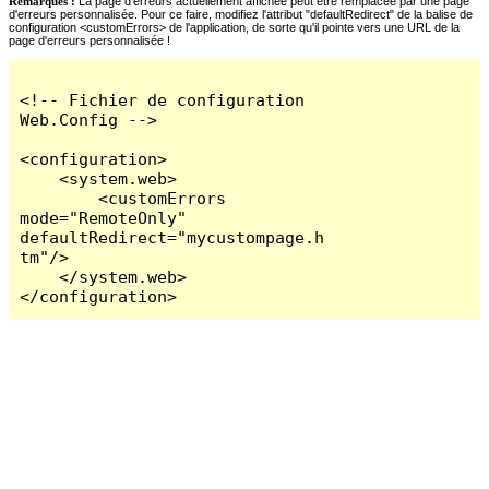
Remarques :
La page d'erreurs actuellement affichée peut être remplacée par une page
d'erreurs personnalisée. Pour ce faire, modifiez l'attribut "defaultRedirect" de la balise de
configuration <customErrors> de l'application, de sorte qu'il pointe vers une URL de la
page d'erreurs personnalisée !
<!-- Fichier de configuration 
Web.Config -->

<configuration>

    <system.web>

        <customErrors 
mode="RemoteOnly" 
defaultRedirect="mycustompage.h
tm"/>

    </system.web>

</configuration>