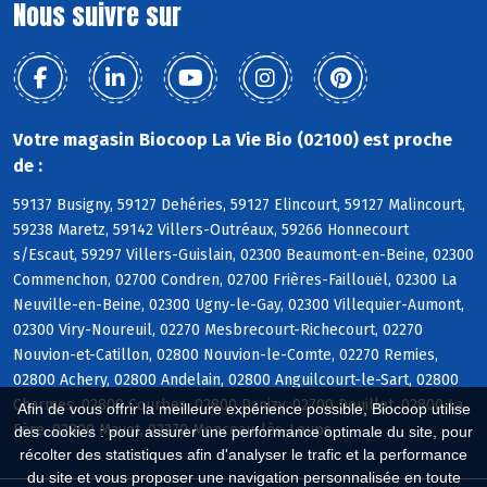
Nous suivre sur
Votre magasin Biocoop La Vie Bio (02100) est proche
de :
59137 Busigny, 59127 Dehéries, 59127 Elincourt, 59127 Malincourt,
59238 Maretz, 59142 Villers-Outréaux, 59266 Honnecourt
s/Escaut, 59297 Villers-Guislain, 02300 Beaumont-en-Beine, 02300
Commenchon, 02700 Condren, 02700 Frières-Faillouël, 02300 La
Neuville-en-Beine, 02300 Ugny-le-Gay, 02300 Villequier-Aumont,
02300 Viry-Noureuil, 02270 Mesbrecourt-Richecourt, 02270
Nouvion-et-Catillon, 02800 Nouvion-le-Comte, 02270 Remies,
02800 Achery, 02800 Andelain, 02800 Anguilcourt-le-Sart, 02800
Charmes, 02800 Courbes, 02800 Danizy, 02700 Deuillet, 02800 La
Afin de vous offrir la meilleure expérience possible, Biocoop utilise
Fère, 02800 Mayot, 02270 Monceau-lès-Leups
des cookies : pour assurer une performance optimale du site, pour
récolter des statistiques afin d'analyser le trafic et la performance
du site et vous proposer une navigation personnalisée en toute