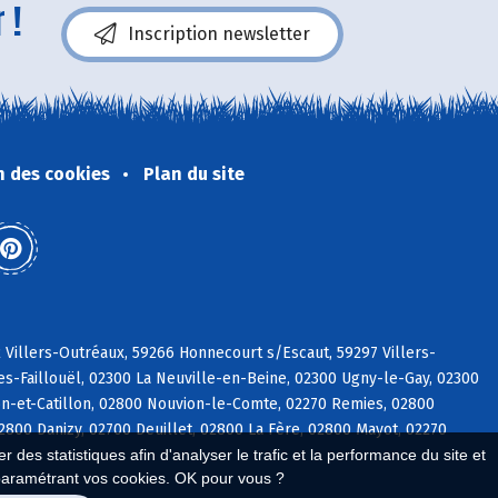
 !
Inscription newsletter
n des cookies
Plan du site
2 Villers-Outréaux, 59266 Honnecourt s/Escaut, 59297 Villers-
-Faillouël, 02300 La Neuville-en-Beine, 02300 Ugny-le-Gay, 02300
on-et-Catillon, 02800 Nouvion-le-Comte, 02270 Remies, 02800
800 Danizy, 02700 Deuillet, 02800 La Fère, 02800 Mayot, 02270
 des statistiques afin d'analyser le trafic et la performance du site et
paramétrant vos cookies. OK pour vous ?