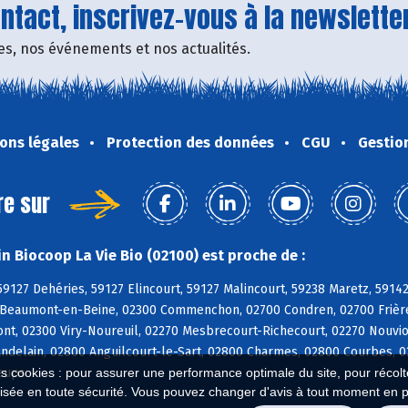
tact, inscrivez-vous à la newsletter
fres, nos événements et nos actualités.
ons légales
Protection des données
CGU
Gestio
re sur
n Biocoop La Vie Bio (02100) est proche de :
59127 Dehéries, 59127 Elincourt, 59127 Malincourt, 59238 Maretz, 5914
0 Beaumont-en-Beine, 02300 Commenchon, 02700 Condren, 02700 Frières
ont, 02300 Viry-Noureuil, 02270 Mesbrecourt-Richecourt, 02270 Nouvi
ndelain, 02800 Anguilcourt-le-Sart, 02800 Charmes, 02800 Courbes, 02
eups
es cookies : pour assurer une performance optimale du site, pour récolter
isée en toute sécurité. Vous pouvez changer d'avis à tout moment en 