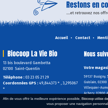
Restons en con
....et retrouvez nos of
Accueil
Contact
Menti
Biocoop La Vie Bio
Nous suiv
13 bis boulevard Gambetta
Votre magasi
02100 Saint-Quentin
59137 Busigny, 
Téléphone :
03 23 05 21 29
Guislain, 0230
Coordonnées GPS :
49,844373 ° , 3,295067
Villequier-Aum
°
Achery, 02800 A
Monceau-lès-L
Afin de vous offrir la meilleure expérience possible, Biocoop utilise d
vous proposer une navigation personnal