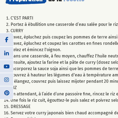
C'EST PARTI
Portez à ébullition une casserole d’eau salée pour le ri
CURRY
Lavez, épluchez puis coupez les pommes de terre ains
Lavez, épluchez et coupez les carottes en fines rondell
Pelez et émincez l'oignon.
Dans une casserole, à feu moyen, chauffez l'huile neutr
Ensuite, ajoutez la farine et la pâte de curry (dosez s
Incorporez la sauce soja ainsi que les pommes de terre,
Couvrez à hauteur les légumes d'eau à température am
Mélangez, couvrez puis laissez mijoter pendant 20 min
RIZ
En attendant, à l’aide d’une passoire fine, rincez le riz 
Une fois le riz cuit, égouttez-le puis salez et poivrez se
DRESSAGE
Servez votre curry japonais bien chaud accompagné de