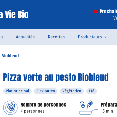
 Vie Bio
Prochai
V
da
Actualités
Recettes
Producteurs
o Biobleud
Pizza verte au pesto Biobleud
Plat principal
Flexitarien
Végétarien
Eté
Nombre de personnes
Prépara
4 personnes
15 min