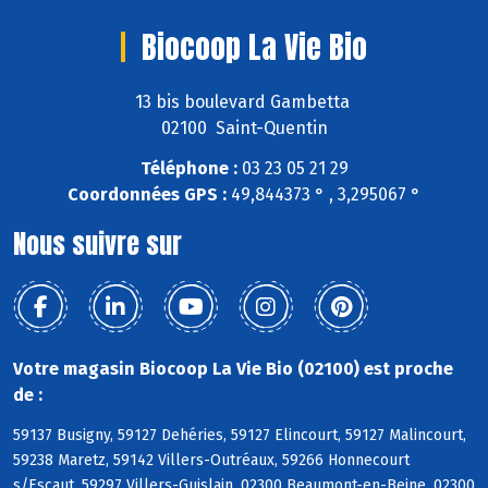
Biocoop La Vie Bio
13 bis boulevard Gambetta
02100 Saint-Quentin
Téléphone :
03 23 05 21 29
Coordonnées GPS :
49,844373 ° , 3,295067 °
Nous suivre sur
Votre magasin Biocoop La Vie Bio (02100) est proche
de :
59137 Busigny, 59127 Dehéries, 59127 Elincourt, 59127 Malincourt,
59238 Maretz, 59142 Villers-Outréaux, 59266 Honnecourt
s/Escaut, 59297 Villers-Guislain, 02300 Beaumont-en-Beine, 02300