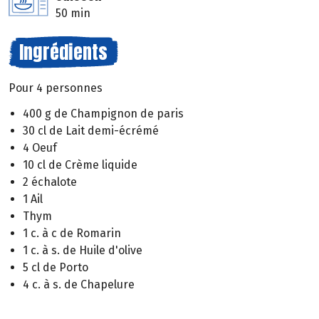
50 min
Ingrédients
Pour 4 personnes
400 g de Champignon de paris
30 cl de Lait demi-écrémé
4 Oeuf
10 cl de Crème liquide
2 échalote
1 Ail
Thym
1 c. à c de Romarin
1 c. à s. de Huile d'olive
5 cl de Porto
4 c. à s. de Chapelure