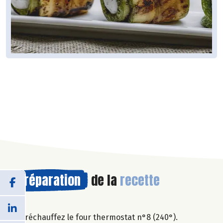
Préparation
de la
recette
Préchauffez le four thermostat n°8 (240°).