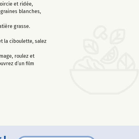
ircie et ridée,
s graines blanches,
atière grasse.
 la ciboulette, salez
mage, roulez et
ouvrez d’un film