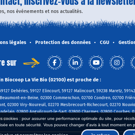
tact, inscrivez-vous à la newsletter
fres, nos événements et nos actualités.
ons légales
Protection des données
CGU
Gestio
re sur
n Biocoop La Vie Bio (02100) est proche de :
59127 Dehéries, 59127 Elincourt, 59127 Malincourt, 59238 Maretz, 5914
0 Beaumont-en-Beine, 02300 Commenchon, 02700 Condren, 02700 Frières
ont, 02300 Viry-Noureuil, 02270 Mesbrecourt-Richecourt, 02270 Nouvi
ndelain, 02800 Anguilcourt-le-Sart, 02800 Charmes, 02800 Courbes, 02
eups
es cookies : pour assurer une performance optimale du site, pour récolter
isée en toute sécurité. Vous pouvez changer d'avis à tout moment en 