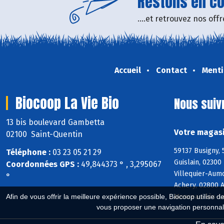
Restons en con
....et retrouvez nos of
Accueil
Contact
Menti
Biocoop La Vie Bio
Nous suiv
13 bis boulevard Gambetta
Votre magasi
02100 Saint-Quentin
59137 Busigny, 
Téléphone :
03 23 05 21 29
Guislain, 0230
Coordonnées GPS :
49,844373 ° , 3,295067
Villequier-Aum
°
Achery, 02800 A
Monceau-lès-L
Afin de vous offrir la meilleure expérience possible, Biocoop utilise d
vous proposer une navigation personnal