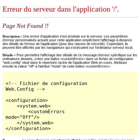
Erreur du serveur dans l'application '/'.
Page Not Found !!
Description :
Une erreur d'application s'est produite sur le serveur. Les paramètres
d'erreur personnalisés actuels pour cette application empêchent l'affichage à distance
des détails de l'erreur de l'application (pour des raisons de sécurité). Cependant, ils
peuvent être affichés par les navigateurs qui s'exécutent sur l'ordinateur serveur local.
Détails =
Pour permettre l'affichage des détails de ce message d'erreur spécifique sur les
ordinateurs distants, créez une balise <customErrors> dans un fichier de configuration
"web.config" situé dans le répertoire racine de l'application Web en cours. Attribuez
ensuite la valeur "off" à l'attribut "mode" de cette balise <customErrors>.
<!-- Fichier de configuration 
Web.Config -->

<configuration>

    <system.web>

        <customErrors 
mode="Off"/>

    </system.web>

</configuration>