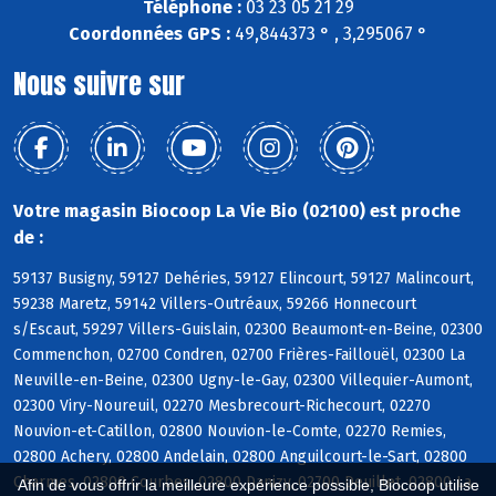
Téléphone :
03 23 05 21 29
Coordonnées GPS :
49,844373 ° , 3,295067 °
Nous suivre sur
Votre magasin Biocoop La Vie Bio (02100) est proche
de :
59137 Busigny, 59127 Dehéries, 59127 Elincourt, 59127 Malincourt,
59238 Maretz, 59142 Villers-Outréaux, 59266 Honnecourt
s/Escaut, 59297 Villers-Guislain, 02300 Beaumont-en-Beine, 02300
Commenchon, 02700 Condren, 02700 Frières-Faillouël, 02300 La
Neuville-en-Beine, 02300 Ugny-le-Gay, 02300 Villequier-Aumont,
02300 Viry-Noureuil, 02270 Mesbrecourt-Richecourt, 02270
Nouvion-et-Catillon, 02800 Nouvion-le-Comte, 02270 Remies,
02800 Achery, 02800 Andelain, 02800 Anguilcourt-le-Sart, 02800
Charmes, 02800 Courbes, 02800 Danizy, 02700 Deuillet, 02800 La
Afin de vous offrir la meilleure expérience possible, Biocoop utilise