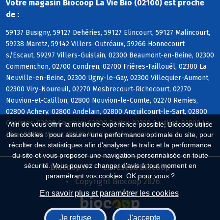
Votre magasin Biocoop La Vie Bio (02100) est proche
de :
59137 Busigny, 59127 Dehéries, 59127 Elincourt, 59127 Malincourt,
59238 Maretz, 59142 Villers-Outréaux, 59266 Honnecourt
s/Escaut, 59297 Villers-Guislain, 02300 Beaumont-en-Beine, 02300
Commenchon, 02700 Condren, 02700 Frières-Faillouël, 02300 La
Neuville-en-Beine, 02300 Ugny-le-Gay, 02300 Villequier-Aumont,
02300 Viry-Noureuil, 02270 Mesbrecourt-Richecourt, 02270
Nouvion-et-Catillon, 02800 Nouvion-le-Comte, 02270 Remies,
02800 Achery, 02800 Andelain, 02800 Anguilcourt-le-Sart, 02800
Charmes, 02800 Courbes, 02800 Danizy, 02700 Deuillet, 02800 La
Afin de vous offrir la meilleure expérience possible, Biocoop utilise
Fère, 02800 Mayot, 02270 Monceau-lès-Leups
des cookies : pour assurer une performance optimale du site, pour
récolter des statistiques afin d'analyser le trafic et la performance
du site et vous proposer une navigation personnalisée en toute
sécurité. Vous pouvez changer d'avis à tout moment en
Biocoop.fr
Le réseau Biocoop
paramétrant vos cookies. OK pour vous ?
Copyright Biocoop 2026
En savoir plus et paramétrer les cookies
Je refuse
J'accepte