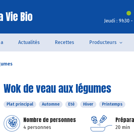
 Vie Bio
Jeudi : 9h30 
da
Actualités
Recettes
Producteurs
égumes
Wok de veau aux légumes
Plat principal
Automne
Eté
Hiver
Printemps
Nombre de personnes
Prépara
4 personnes
20 min