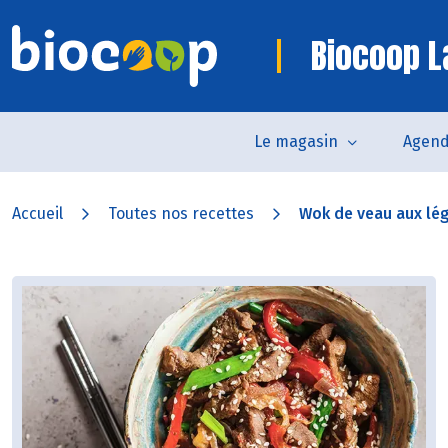
Biocoop La
Le magasin
Agen
Accueil
Toutes nos recettes
Wok de veau aux l