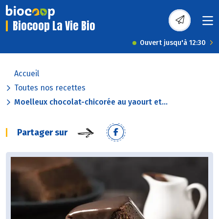
Biocoop La Vie Bio
Ouvert jusqu'à 12:30
Accueil
Toutes nos recettes
Moelleux chocolat-chicorée au yaourt et...
Partager sur