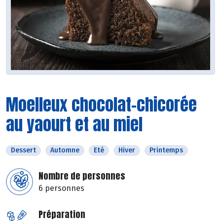
Moelleux chocolat-chicorée
au yaourt et au miel
Dessert
Automne
Eté
Hiver
Printemps
Nombre de personnes
6 personnes
Préparation