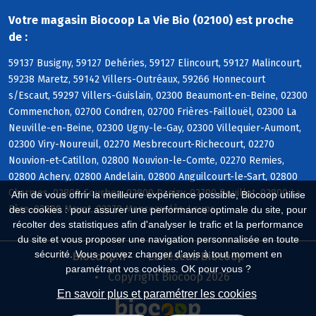
Votre magasin Biocoop La Vie Bio (02100) est proche
de :
59137 Busigny, 59127 Dehéries, 59127 Elincourt, 59127 Malincourt,
59238 Maretz, 59142 Villers-Outréaux, 59266 Honnecourt
s/Escaut, 59297 Villers-Guislain, 02300 Beaumont-en-Beine, 02300
Commenchon, 02700 Condren, 02700 Frières-Faillouël, 02300 La
Neuville-en-Beine, 02300 Ugny-le-Gay, 02300 Villequier-Aumont,
02300 Viry-Noureuil, 02270 Mesbrecourt-Richecourt, 02270
Nouvion-et-Catillon, 02800 Nouvion-le-Comte, 02270 Remies,
02800 Achery, 02800 Andelain, 02800 Anguilcourt-le-Sart, 02800
Charmes, 02800 Courbes, 02800 Danizy, 02700 Deuillet, 02800 La
Afin de vous offrir la meilleure expérience possible, Biocoop utilise
Fère, 02800 Mayot, 02270 Monceau-lès-Leups
des cookies : pour assurer une performance optimale du site, pour
récolter des statistiques afin d'analyser le trafic et la performance
du site et vous proposer une navigation personnalisée en toute
sécurité. Vous pouvez changer d'avis à tout moment en
Biocoop.fr
Le réseau Biocoop
paramétrant vos cookies. OK pour vous ?
Copyright Biocoop 2026
En savoir plus et paramétrer les cookies