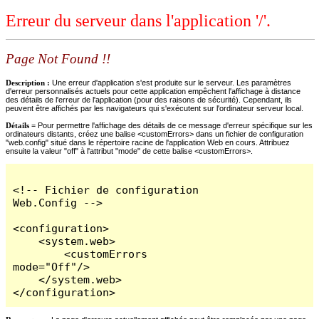
Erreur du serveur dans l'application '/'.
Page Not Found !!
Description :
Une erreur d'application s'est produite sur le serveur. Les paramètres
d'erreur personnalisés actuels pour cette application empêchent l'affichage à distance
des détails de l'erreur de l'application (pour des raisons de sécurité). Cependant, ils
peuvent être affichés par les navigateurs qui s'exécutent sur l'ordinateur serveur local.
Détails =
Pour permettre l'affichage des détails de ce message d'erreur spécifique sur les
ordinateurs distants, créez une balise <customErrors> dans un fichier de configuration
"web.config" situé dans le répertoire racine de l'application Web en cours. Attribuez
ensuite la valeur "off" à l'attribut "mode" de cette balise <customErrors>.
<!-- Fichier de configuration 
Web.Config -->

<configuration>

    <system.web>

        <customErrors 
mode="Off"/>

    </system.web>

</configuration>