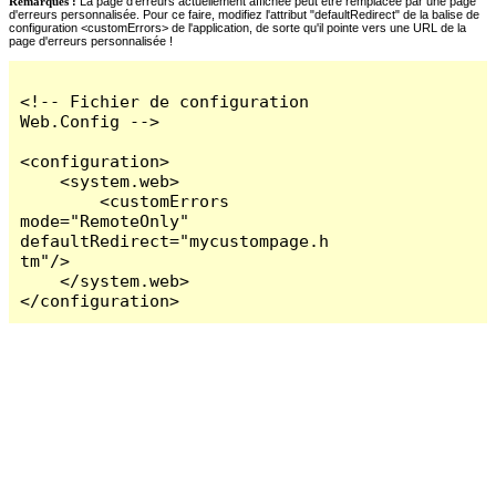
Remarques :
La page d'erreurs actuellement affichée peut être remplacée par une page
d'erreurs personnalisée. Pour ce faire, modifiez l'attribut "defaultRedirect" de la balise de
configuration <customErrors> de l'application, de sorte qu'il pointe vers une URL de la
page d'erreurs personnalisée !
<!-- Fichier de configuration 
Web.Config -->

<configuration>

    <system.web>

        <customErrors 
mode="RemoteOnly" 
defaultRedirect="mycustompage.h
tm"/>

    </system.web>

</configuration>