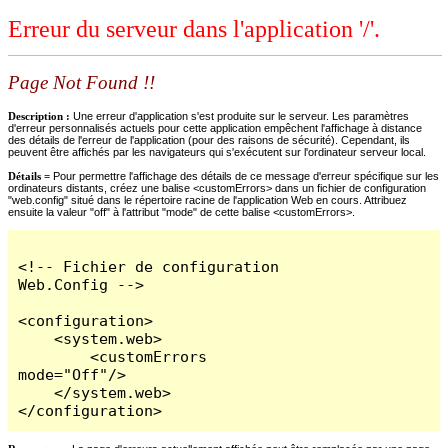
Erreur du serveur dans l'application '/'.
Page Not Found !!
Description :
Une erreur d'application s'est produite sur le serveur. Les paramètres
d'erreur personnalisés actuels pour cette application empêchent l'affichage à distance
des détails de l'erreur de l'application (pour des raisons de sécurité). Cependant, ils
peuvent être affichés par les navigateurs qui s'exécutent sur l'ordinateur serveur local.
Détails =
Pour permettre l'affichage des détails de ce message d'erreur spécifique sur les
ordinateurs distants, créez une balise <customErrors> dans un fichier de configuration
"web.config" situé dans le répertoire racine de l'application Web en cours. Attribuez
ensuite la valeur "off" à l'attribut "mode" de cette balise <customErrors>.
<!-- Fichier de configuration 
Web.Config -->

<configuration>

    <system.web>

        <customErrors 
mode="Off"/>

    </system.web>

</configuration>