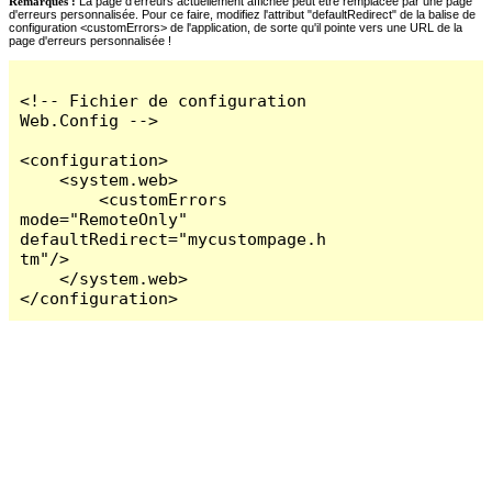
Remarques :
La page d'erreurs actuellement affichée peut être remplacée par une page
d'erreurs personnalisée. Pour ce faire, modifiez l'attribut "defaultRedirect" de la balise de
configuration <customErrors> de l'application, de sorte qu'il pointe vers une URL de la
page d'erreurs personnalisée !
<!-- Fichier de configuration 
Web.Config -->

<configuration>

    <system.web>

        <customErrors 
mode="RemoteOnly" 
defaultRedirect="mycustompage.h
tm"/>

    </system.web>

</configuration>