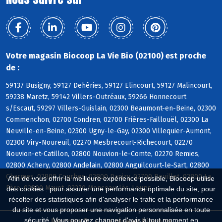
Votre magasin Biocoop La Vie Bio (02100) est proche
de :
59137 Busigny, 59127 Dehéries, 59127 Elincourt, 59127 Malincourt,
59238 Maretz, 59142 Villers-Outréaux, 59266 Honnecourt
s/Escaut, 59297 Villers-Guislain, 02300 Beaumont-en-Beine, 02300
Commenchon, 02700 Condren, 02700 Frières-Faillouël, 02300 La
Neuville-en-Beine, 02300 Ugny-le-Gay, 02300 Villequier-Aumont,
02300 Viry-Noureuil, 02270 Mesbrecourt-Richecourt, 02270
Nouvion-et-Catillon, 02800 Nouvion-le-Comte, 02270 Remies,
02800 Achery, 02800 Andelain, 02800 Anguilcourt-le-Sart, 02800
Charmes, 02800 Courbes, 02800 Danizy, 02700 Deuillet, 02800 La
Afin de vous offrir la meilleure expérience possible, Biocoop utilise
Fère, 02800 Mayot, 02270 Monceau-lès-Leups
des cookies : pour assurer une performance optimale du site, pour
récolter des statistiques afin d'analyser le trafic et la performance
du site et vous proposer une navigation personnalisée en toute
sécurité. Vous pouvez changer d'avis à tout moment en
Biocoop.fr
Le réseau Biocoop