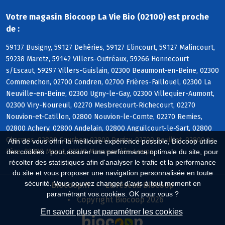
Votre magasin Biocoop La Vie Bio (02100) est proche
de :
59137 Busigny, 59127 Dehéries, 59127 Elincourt, 59127 Malincourt,
59238 Maretz, 59142 Villers-Outréaux, 59266 Honnecourt
s/Escaut, 59297 Villers-Guislain, 02300 Beaumont-en-Beine, 02300
Commenchon, 02700 Condren, 02700 Frières-Faillouël, 02300 La
Neuville-en-Beine, 02300 Ugny-le-Gay, 02300 Villequier-Aumont,
02300 Viry-Noureuil, 02270 Mesbrecourt-Richecourt, 02270
Nouvion-et-Catillon, 02800 Nouvion-le-Comte, 02270 Remies,
02800 Achery, 02800 Andelain, 02800 Anguilcourt-le-Sart, 02800
Charmes, 02800 Courbes, 02800 Danizy, 02700 Deuillet, 02800 La
Afin de vous offrir la meilleure expérience possible, Biocoop utilise
Fère, 02800 Mayot, 02270 Monceau-lès-Leups
des cookies : pour assurer une performance optimale du site, pour
récolter des statistiques afin d'analyser le trafic et la performance
du site et vous proposer une navigation personnalisée en toute
sécurité. Vous pouvez changer d'avis à tout moment en
Biocoop.fr
Le réseau Biocoop
paramétrant vos cookies. OK pour vous ?
Copyright Biocoop 2026
En savoir plus et paramétrer les cookies