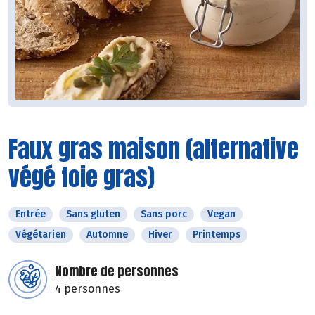
Faux gras maison (alternative
végé foie gras)
Entrée
Sans gluten
Sans porc
Vegan
Végétarien
Automne
Hiver
Printemps
Nombre de personnes
4 personnes