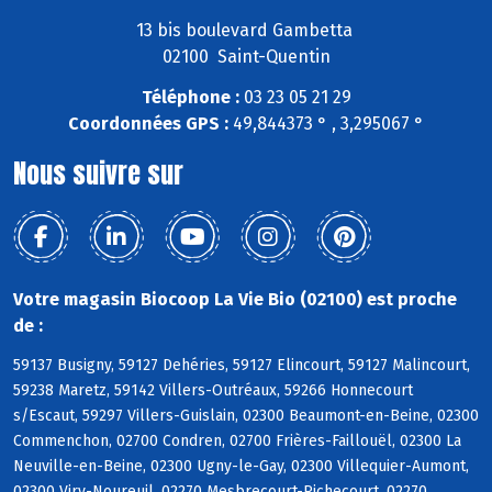
13 bis boulevard Gambetta
02100 Saint-Quentin
Téléphone :
03 23 05 21 29
Coordonnées GPS :
49,844373 ° , 3,295067 °
Nous suivre sur
Votre magasin Biocoop La Vie Bio (02100) est proche
de :
59137 Busigny, 59127 Dehéries, 59127 Elincourt, 59127 Malincourt,
59238 Maretz, 59142 Villers-Outréaux, 59266 Honnecourt
s/Escaut, 59297 Villers-Guislain, 02300 Beaumont-en-Beine, 02300
Commenchon, 02700 Condren, 02700 Frières-Faillouël, 02300 La
Neuville-en-Beine, 02300 Ugny-le-Gay, 02300 Villequier-Aumont,
02300 Viry-Noureuil, 02270 Mesbrecourt-Richecourt, 02270