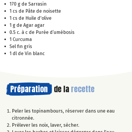
170 g de Sarrasin
1 cs de Pâte de noisette
1 cs de Huile d'olive
1 g de Agar agar
0.5 c. à c de Purée d’umébosis
1 Curcuma
Sel fin gris
1 dl de Vin blanc
Préparation
de la
recette
Peler les topinambours, réserver dans une eau
citronnée.
Prélever les noix, laver, sécher.