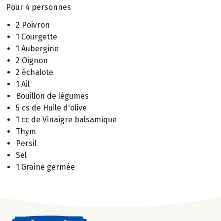
Pour 4 personnes
2 Poivron
1 Courgette
1 Aubergine
2 Oignon
2 échalote
1 Ail
Bouillon de légumes
5 cs de Huile d'olive
1 cc de Vinaigre balsamique
Thym
Persil
Sel
1 Graine germée