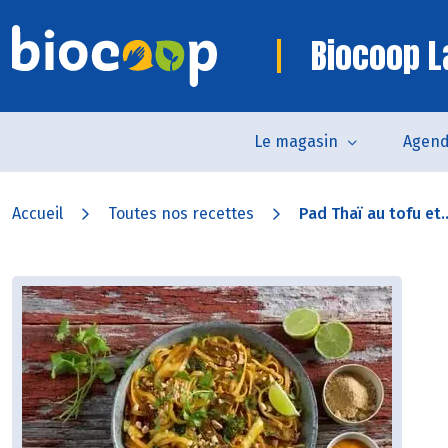
Biocoop La
Le magasin
Agen
Accueil
Toutes nos recettes
Pad Thaï au tofu et..