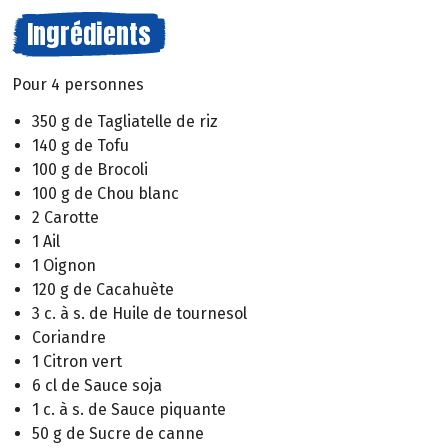
Ingrédients
Pour 4 personnes
350 g de Tagliatelle de riz
140 g de Tofu
100 g de Brocoli
100 g de Chou blanc
2 Carotte
1 Ail
1 Oignon
120 g de Cacahuète
3 c. à s. de Huile de tournesol
Coriandre
1 Citron vert
6 cl de Sauce soja
1 c. à s. de Sauce piquante
50 g de Sucre de canne