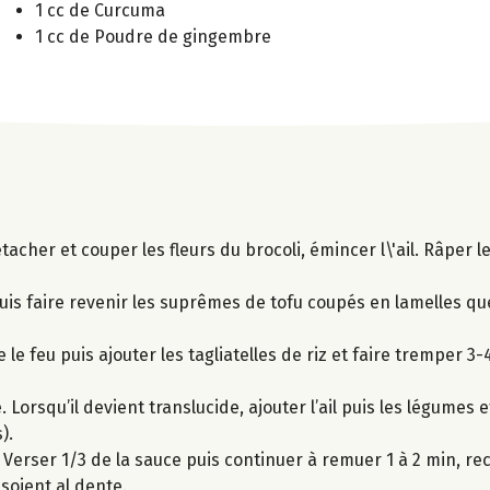
1 cc de Curcuma
1 cc de Poudre de gingembre
tacher et couper les fleurs du brocoli, émincer l\'ail. Râper l
uis faire revenir les suprêmes de tofu coupés en lamelles q
le feu puis ajouter les tagliatelles de riz et faire tremper 3-
 Lorsqu’il devient translucide, ajouter l’ail puis les légumes et
).
uer. Verser 1/3 de la sauce puis continuer à remuer 1 à 2 min,
 soient al dente.