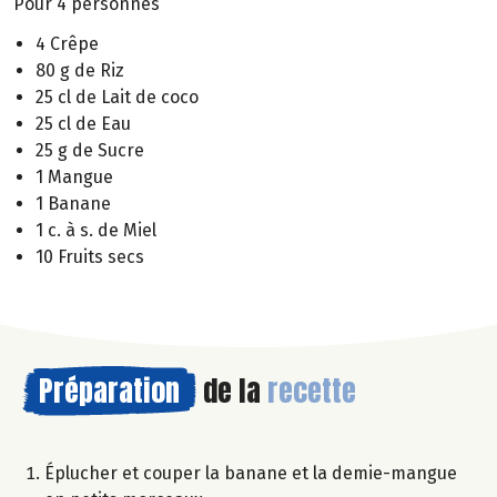
Pour 4 personnes
4 Crêpe
80 g de Riz
25 cl de Lait de coco
25 cl de Eau
25 g de Sucre
1 Mangue
1 Banane
1 c. à s. de Miel
10 Fruits secs
Préparation
de la
recette
Éplucher et couper la banane et la demie-mangue