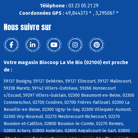
Téléphone :
03 23 05 21 29
Coordonnées GPS :
49,844373 ° , 3,295067 °
Nous suivre sur
Votre magasin Biocoop La Vie Bio (02100) est proche
de :
59137 Busigny, 59127 Dehéries, 59127 Elincourt, 59127 Malincourt,
59238 Maretz, 59142 Villers-Outréaux, 59266 Honnecourt
s/Escaut, 59297 Villers-Guislain, 02300 Beaumont-en-Beine, 02300
Commenchon, 02700 Condren, 02700 Frières-Faillouël, 02300 La
Neuville-en-Beine, 02300 Ugny-le-Gay, 02300 Villequier-Aumont,
02300 Viry-Noureuil, 02270 Mesbrecourt-Richecourt, 02270
Nouvion-et-Catillon, 02800 Nouvion-le-Comte, 02270 Remies,
02800 Achery, 02800 Andelain, 02800 Anguilcourt-le-Sart, 02800
Charmes, 02800 Courbes, 02800 Danizy, 02700 Deuillet, 02800 La