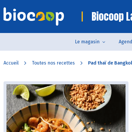
Biocoop La
Le magasin
Agen
Accueil
Toutes nos recettes
Pad thaï de Bangko