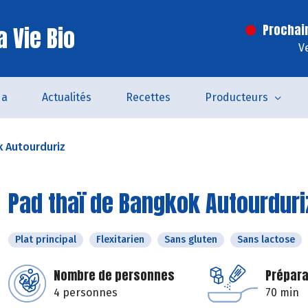
 Vie Bio
Prochai
V
da
Actualités
Recettes
Producteurs
k Autourduriz
Pad thaï de Bangkok Autourduri
Plat principal
Flexitarien
Sans gluten
Sans lactose
Nombre de personnes
Prépara
4 personnes
70 min