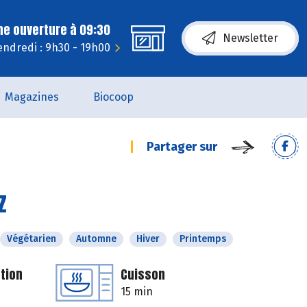
ne ouverture à 09:30
Newsletter
endredi : 9h30 - 19h00
Magazines
Biocoop
Partager sur
z
Végétarien
Automne
Hiver
Printemps
tion
Cuisson
15 min