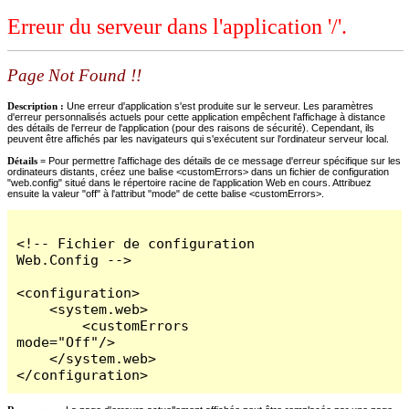
Erreur du serveur dans l'application '/'.
Page Not Found !!
Description :
Une erreur d'application s'est produite sur le serveur. Les paramètres
d'erreur personnalisés actuels pour cette application empêchent l'affichage à distance
des détails de l'erreur de l'application (pour des raisons de sécurité). Cependant, ils
peuvent être affichés par les navigateurs qui s'exécutent sur l'ordinateur serveur local.
Détails =
Pour permettre l'affichage des détails de ce message d'erreur spécifique sur les
ordinateurs distants, créez une balise <customErrors> dans un fichier de configuration
"web.config" situé dans le répertoire racine de l'application Web en cours. Attribuez
ensuite la valeur "off" à l'attribut "mode" de cette balise <customErrors>.
<!-- Fichier de configuration 
Web.Config -->

<configuration>

    <system.web>

        <customErrors 
mode="Off"/>

    </system.web>

</configuration>