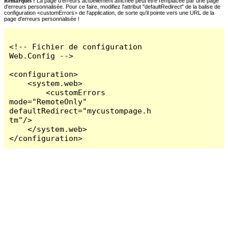
Remarques :
La page d'erreurs actuellement affichée peut être remplacée par une page
d'erreurs personnalisée. Pour ce faire, modifiez l'attribut "defaultRedirect" de la balise de
configuration <customErrors> de l'application, de sorte qu'il pointe vers une URL de la
page d'erreurs personnalisée !
<!-- Fichier de configuration 
Web.Config -->

<configuration>

    <system.web>

        <customErrors 
mode="RemoteOnly" 
defaultRedirect="mycustompage.h
tm"/>

    </system.web>

</configuration>