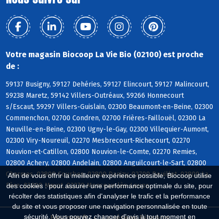
Votre magasin Biocoop La Vie Bio (02100) est proche
de :
59137 Busigny, 59127 Dehéries, 59127 Elincourt, 59127 Malincourt,
59238 Maretz, 59142 Villers-Outréaux, 59266 Honnecourt
s/Escaut, 59297 Villers-Guislain, 02300 Beaumont-en-Beine, 02300
Commenchon, 02700 Condren, 02700 Frières-Faillouël, 02300 La
Neuville-en-Beine, 02300 Ugny-le-Gay, 02300 Villequier-Aumont,
02300 Viry-Noureuil, 02270 Mesbrecourt-Richecourt, 02270
Nouvion-et-Catillon, 02800 Nouvion-le-Comte, 02270 Remies,
02800 Achery, 02800 Andelain, 02800 Anguilcourt-le-Sart, 02800
Charmes, 02800 Courbes, 02800 Danizy, 02700 Deuillet, 02800 La
Afin de vous offrir la meilleure expérience possible, Biocoop utilise
Fère, 02800 Mayot, 02270 Monceau-lès-Leups
des cookies : pour assurer une performance optimale du site, pour
récolter des statistiques afin d'analyser le trafic et la performance
du site et vous proposer une navigation personnalisée en toute
sécurité. Vous pouvez changer d'avis à tout moment en
Biocoop.fr
Le réseau Biocoop