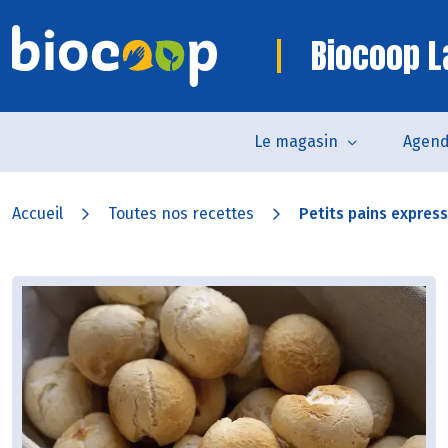
Biocoop La
Le magasin
Agen
Accueil
Toutes nos recettes
Petits pains express 