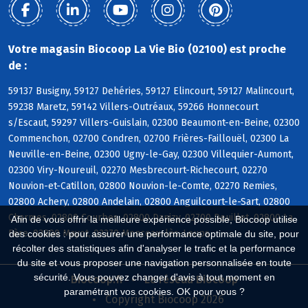
Votre magasin Biocoop La Vie Bio (02100) est proche
de :
59137 Busigny, 59127 Dehéries, 59127 Elincourt, 59127 Malincourt,
59238 Maretz, 59142 Villers-Outréaux, 59266 Honnecourt
s/Escaut, 59297 Villers-Guislain, 02300 Beaumont-en-Beine, 02300
Commenchon, 02700 Condren, 02700 Frières-Faillouël, 02300 La
Neuville-en-Beine, 02300 Ugny-le-Gay, 02300 Villequier-Aumont,
02300 Viry-Noureuil, 02270 Mesbrecourt-Richecourt, 02270
Nouvion-et-Catillon, 02800 Nouvion-le-Comte, 02270 Remies,
02800 Achery, 02800 Andelain, 02800 Anguilcourt-le-Sart, 02800
Charmes, 02800 Courbes, 02800 Danizy, 02700 Deuillet, 02800 La
Afin de vous offrir la meilleure expérience possible, Biocoop utilise
Fère, 02800 Mayot, 02270 Monceau-lès-Leups
des cookies : pour assurer une performance optimale du site, pour
récolter des statistiques afin d'analyser le trafic et la performance
du site et vous proposer une navigation personnalisée en toute
sécurité. Vous pouvez changer d'avis à tout moment en
Biocoop.fr
Le réseau Biocoop
paramétrant vos cookies. OK pour vous ?
Copyright Biocoop 2026