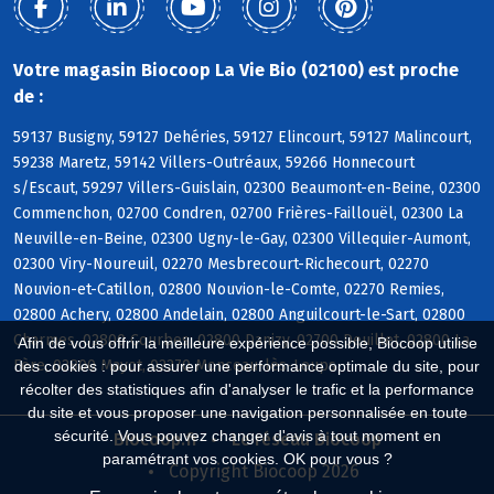
Votre magasin Biocoop La Vie Bio (02100) est proche
de :
59137 Busigny, 59127 Dehéries, 59127 Elincourt, 59127 Malincourt,
59238 Maretz, 59142 Villers-Outréaux, 59266 Honnecourt
s/Escaut, 59297 Villers-Guislain, 02300 Beaumont-en-Beine, 02300
Commenchon, 02700 Condren, 02700 Frières-Faillouël, 02300 La
Neuville-en-Beine, 02300 Ugny-le-Gay, 02300 Villequier-Aumont,
02300 Viry-Noureuil, 02270 Mesbrecourt-Richecourt, 02270
Nouvion-et-Catillon, 02800 Nouvion-le-Comte, 02270 Remies,
02800 Achery, 02800 Andelain, 02800 Anguilcourt-le-Sart, 02800
Charmes, 02800 Courbes, 02800 Danizy, 02700 Deuillet, 02800 La
Afin de vous offrir la meilleure expérience possible, Biocoop utilise
Fère, 02800 Mayot, 02270 Monceau-lès-Leups
des cookies : pour assurer une performance optimale du site, pour
récolter des statistiques afin d'analyser le trafic et la performance
du site et vous proposer une navigation personnalisée en toute
sécurité. Vous pouvez changer d'avis à tout moment en
Biocoop.fr
Le réseau Biocoop
paramétrant vos cookies. OK pour vous ?
Copyright Biocoop 2026