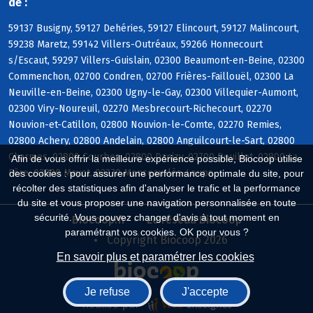
de :
59137 Busigny, 59127 Dehéries, 59127 Elincourt, 59127 Malincourt,
59238 Maretz, 59142 Villers-Outréaux, 59266 Honnecourt
s/Escaut, 59297 Villers-Guislain, 02300 Beaumont-en-Beine, 02300
Commenchon, 02700 Condren, 02700 Frières-Faillouël, 02300 La
Neuville-en-Beine, 02300 Ugny-le-Gay, 02300 Villequier-Aumont,
02300 Viry-Noureuil, 02270 Mesbrecourt-Richecourt, 02270
Nouvion-et-Catillon, 02800 Nouvion-le-Comte, 02270 Remies,
02800 Achery, 02800 Andelain, 02800 Anguilcourt-le-Sart, 02800
Charmes, 02800 Courbes, 02800 Danizy, 02700 Deuillet, 02800 La
Afin de vous offrir la meilleure expérience possible, Biocoop utilise
Fère, 02800 Mayot, 02270 Monceau-lès-Leups
des cookies : pour assurer une performance optimale du site, pour
récolter des statistiques afin d'analyser le trafic et la performance
du site et vous proposer une navigation personnalisée en toute
sécurité. Vous pouvez changer d'avis à tout moment en
Biocoop.fr
Le réseau Biocoop
paramétrant vos cookies. OK pour vous ?
Copyright Biocoop 2026
En savoir plus et paramétrer les cookies
Je refuse
J'accepte
Réalisé par