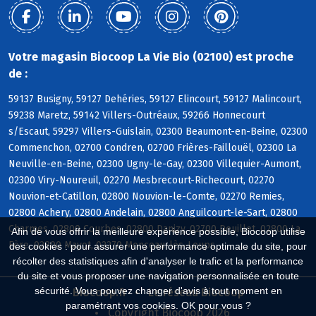
Votre magasin Biocoop La Vie Bio (02100) est proche
de :
59137 Busigny, 59127 Dehéries, 59127 Elincourt, 59127 Malincourt,
59238 Maretz, 59142 Villers-Outréaux, 59266 Honnecourt
s/Escaut, 59297 Villers-Guislain, 02300 Beaumont-en-Beine, 02300
Commenchon, 02700 Condren, 02700 Frières-Faillouël, 02300 La
Neuville-en-Beine, 02300 Ugny-le-Gay, 02300 Villequier-Aumont,
02300 Viry-Noureuil, 02270 Mesbrecourt-Richecourt, 02270
Nouvion-et-Catillon, 02800 Nouvion-le-Comte, 02270 Remies,
02800 Achery, 02800 Andelain, 02800 Anguilcourt-le-Sart, 02800
Charmes, 02800 Courbes, 02800 Danizy, 02700 Deuillet, 02800 La
Afin de vous offrir la meilleure expérience possible, Biocoop utilise
Fère, 02800 Mayot, 02270 Monceau-lès-Leups
des cookies : pour assurer une performance optimale du site, pour
récolter des statistiques afin d'analyser le trafic et la performance
du site et vous proposer une navigation personnalisée en toute
sécurité. Vous pouvez changer d'avis à tout moment en
Biocoop.fr
Le réseau Biocoop
paramétrant vos cookies. OK pour vous ?
Copyright Biocoop 2026