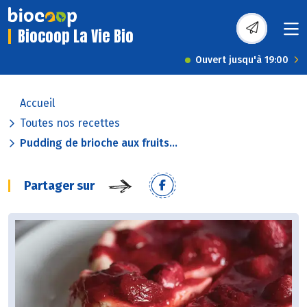
Biocoop La Vie Bio
Ouvert jusqu'à 19:00
Accueil
Toutes nos recettes
Pudding de brioche aux fruits...
Partager sur